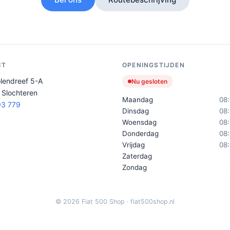
CT
OPENINGSTIJDEN
lendreef 5-A
Nu gesloten
 Slochteren
Maandag
08:
3 779
Dinsdag
08:
Woensdag
08:
Donderdag
08:
Vrijdag
08:
Zaterdag
Zondag
© 2026 Fiat 500 Shop · fiat500shop.nl